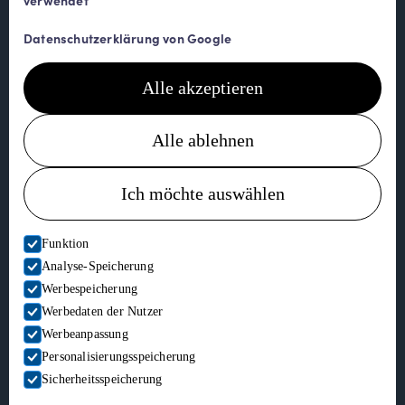
verwendet
Kontakt
Datenschutzerklärung von Google
+47 905 39 121
Alle akzeptieren
kontakt@hallandcamping.no
Trondheimsveien 4266
Alle ablehnen
7391 Rennebu
Ich möchte auswählen
© Halland Camping
Funktion
Analyse-Speicherung
Website bereitgestellt von Horn Media
Werbespeicherung
Datenschutz
Werbedaten der Nutzer
Werbeanpassung
Personalisierungsspeicherung
Sicherheitsspeicherung